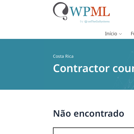
Início
F
Pular
para
o
Costa Rica
conteúdo
Contractor cou
Não encontrado