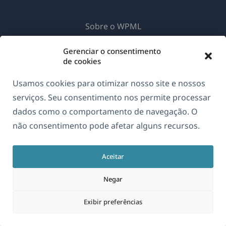
Sobre o WPML
GDPR & Política de Privacidade
Gerenciar o consentimento
de cookies
(abre
Junte-se à nossa equipe
em
(abre
(abre
(abre
Usamos cookies para otimizar nosso site e nossos
uma
em
em
em
serviços. Seu consentimento nos permite processar
nova
uma
uma
uma
dados como o comportamento de navegação. O
Português
janela)
nova
nova
nova
não consentimento pode afetar alguns recursos.
janela)
janela)
janela)
(abre
© 2026
OnTheGoSystems Limited
Aceitar
em
uma
Negar
nova
janela)
Exibir preferências