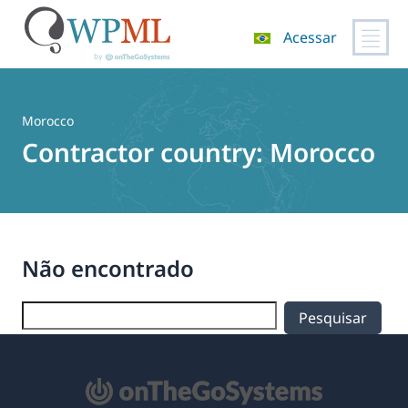
Acessar
Pular
para
o
Morocco
conteúdo
Contractor country:
Morocco
Não encontrado