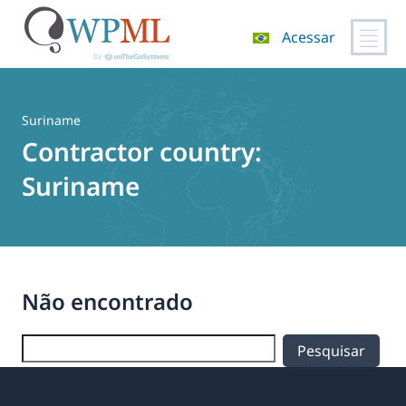
Acessar
Pular
para
o
Suriname
conteúdo
Contractor country:
Suriname
Não encontrado