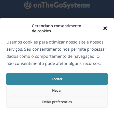
Sobre o WPML
Gerenciar o consentimento
de cookies
GDPR & Política de Privacidade
(abre
Junte-se à nossa equipe
Usamos cookies para otimizar nosso site e nossos
em
serviços. Seu consentimento nos permite processar
(abre
(abre
(abre
uma
dados como o comportamento de navegação. O
em
em
em
nova
não consentimento pode afetar alguns recursos.
uma
uma
uma
Português
janela)
nova
nova
nova
janela)
janela)
janela)
Aceitar
(abre
© 2026
OnTheGoSystems Limited
em
Negar
uma
Exibir preferências
nova
janela)