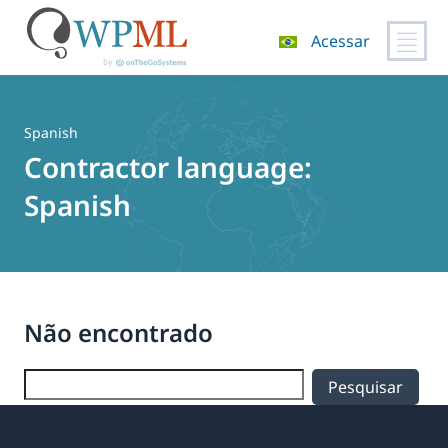
Acessar
Pular
para
o
Spanish
conteúdo
Contractor language:
Spanish
Não encontrado