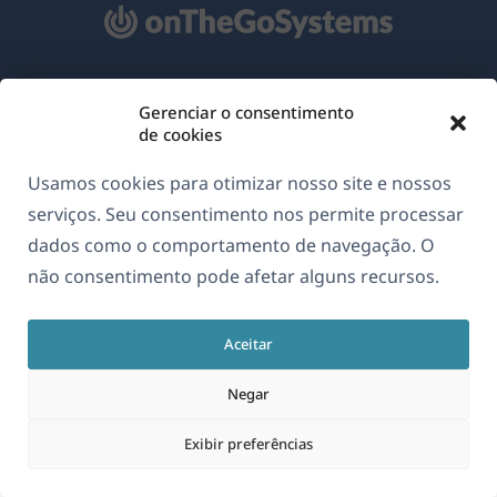
Sobre o WPML
Gerenciar o consentimento
de cookies
GDPR & Política de Privacidade
(abre
Junte-se à nossa equipe
Usamos cookies para otimizar nosso site e nossos
em
serviços. Seu consentimento nos permite processar
(abre
(abre
(abre
uma
dados como o comportamento de navegação. O
em
em
em
nova
não consentimento pode afetar alguns recursos.
uma
uma
uma
Português
janela)
nova
nova
nova
janela)
janela)
janela)
Aceitar
(abre
© 2026
OnTheGoSystems Limited
em
Negar
uma
Exibir preferências
nova
janela)