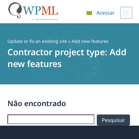
Acessar
Pular
para
o
Update or fix an existing site
» Add new features
conteúdo
Contractor project type:
Add
new features
Não encontrado