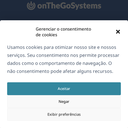
Sobre o WPML
Gerenciar o consentimento
de cookies
GDPR & Política de Privacidade
(abre
Junte-se à nossa equipe
Usamos cookies para otimizar nosso site e nossos
em
serviços. Seu consentimento nos permite processar
(abre
(abre
(abre
uma
dados como o comportamento de navegação. O
em
em
em
nova
não consentimento pode afetar alguns recursos.
uma
uma
uma
Português
janela)
nova
nova
nova
janela)
janela)
janela)
Aceitar
(abre
© 2026
OnTheGoSystems Limited
em
Negar
uma
Exibir preferências
nova
janela)