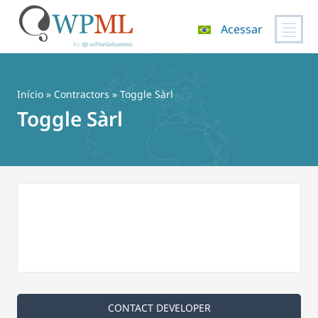
Acessar
Pular
para
o
Início
»
Contractors
» Toggle Sàrl
conteúdo
Toggle Sàrl
CONTACT DEVELOPER