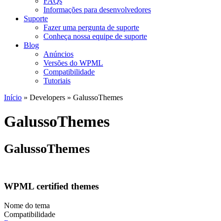
FAQs
Informações para desenvolvedores
Suporte
Fazer uma pergunta de suporte
Conheça nossa equipe de suporte
Blog
Anúncios
Versões do WPML
Compatibilidade
Tutoriais
Início
» Developers » GalussoThemes
GalussoThemes
GalussoThemes
WPML certified themes
Nome do tema
Compatibilidade