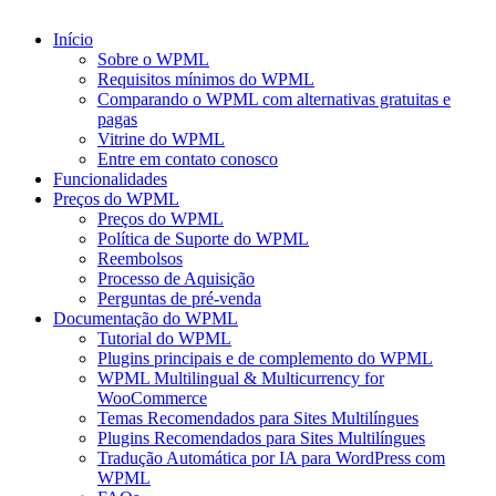
Início
Sobre o WPML
Requisitos mínimos do WPML
Comparando o WPML com alternativas gratuitas e
pagas
Vitrine do WPML
Entre em contato conosco
Funcionalidades
Preços do WPML
Preços do WPML
Política de Suporte do WPML
Reembolsos
Processo de Aquisição
Perguntas de pré-venda
Documentação do WPML
Tutorial do WPML
Plugins principais e de complemento do WPML
WPML Multilingual & Multicurrency for
WooCommerce
Temas Recomendados para Sites Multilíngues
Plugins Recomendados para Sites Multilíngues
Tradução Automática por IA para WordPress com
WPML