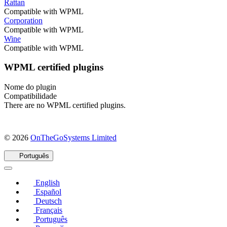
Rattan
Compatible with WPML
Corporation
Compatible with WPML
Wine
Compatible with WPML
WPML certified plugins
Nome do plugin
Compatibilidade
There are no WPML certified plugins.
(abre
© 2026
OnTheGoSystems Limited
em
uma
Português
nova
janela)
English
Español
Deutsch
Français
Português