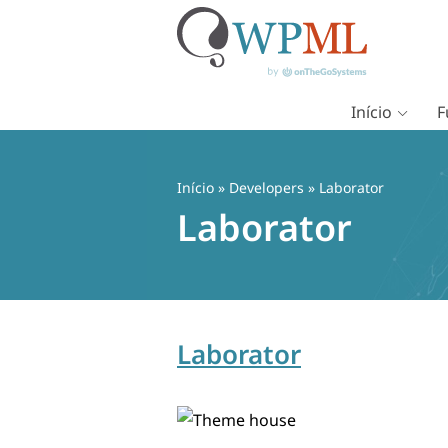
Início
F
Pular
para
o
Início
» Developers » Laborator
conteúdo
Laborator
Laborator