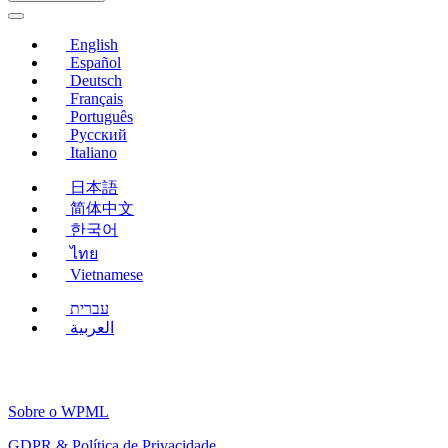
nova
janela)
English
Español
Deutsch
Français
Português
Русский
Italiano
日本語
简体中文
한국어
ไทย
Vietnamese
עברית
العربية
Sobre o WPML
GDPR & Política de Privacidade