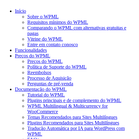
Início
Sobre o WPML
Requisitos mínimos do WPML
Comparando o WPML com alternativas gratuitas e
pagas
Vitrine do WPML
Entre em contato conosco
Funcionalidades
Preços do WPML
Preços do WPML
Política de Suporte do WPML
Reembolsos
Processo de Aquisição
Perguntas de pré-venda
Documentação do WPML
Tutorial do WPML
Plugins principais e de complemento do WPML
WPML Multilingual & Multicurrency for
WooCommerce
Temas Recomendados para Sites Multilíngues
Plugins Recomendados para Sites Multilíngues
Tradução Automática por IA para WordPress com
WPML