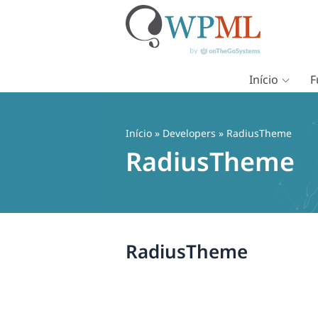
Início
F
Pular
para
o
Início
» Developers » RadiusTheme
conteúdo
RadiusTheme
RadiusTheme