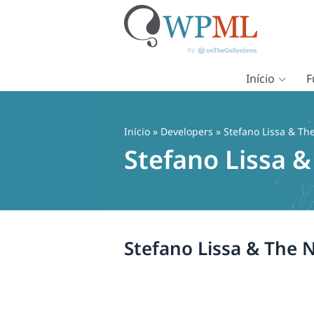
Início
F
Pular
para
o
Início
» Developers » Stefano Lissa & Th
conteúdo
Stefano Lissa 
Stefano Lissa & The 