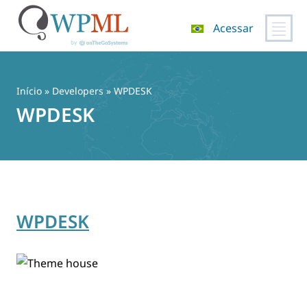
Acessar
Pular
para
o
Início
» Developers » WPDESK
conteúdo
WPDESK
WPDESK