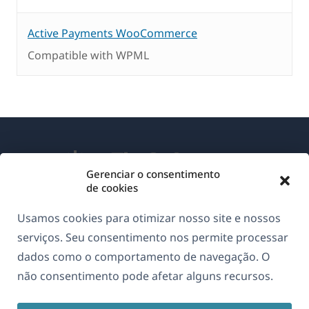
Active Payments WooCommerce
Compatible with WPML
Gerenciar o consentimento
de cookies
Sobre o WPML
Usamos cookies para otimizar nosso site e nossos
GDPR & Política de Privacidade
serviços. Seu consentimento nos permite processar
dados como o comportamento de navegação. O
(abre
Junte-se à nossa equipe
não consentimento pode afetar alguns recursos.
em
(abre
(abre
(abre
uma
em
em
em