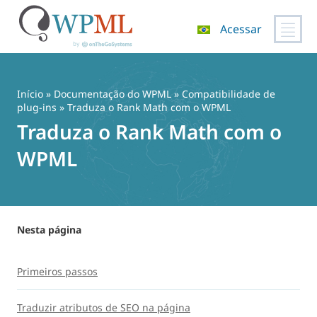
Acessar
Pular
para
o
Início
»
Documentação do WPML
»
Compatibilidade de
conteúdo
plug-ins
» Traduza o Rank Math com o WPML
Traduza o Rank Math com o
WPML
Nesta página
Primeiros passos
Traduzir atributos de SEO na página