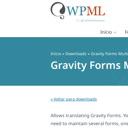
Início
F
Pular
para
o
Início
» Downloads » Gravity Forms Multi
conteúdo
Gravity Forms M
« Voltar para downloads
Allows translating Gravity Forms. Yo
need to maintain several forms, on