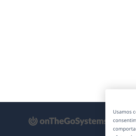
Usamos co
consentim
bre
comporta
m