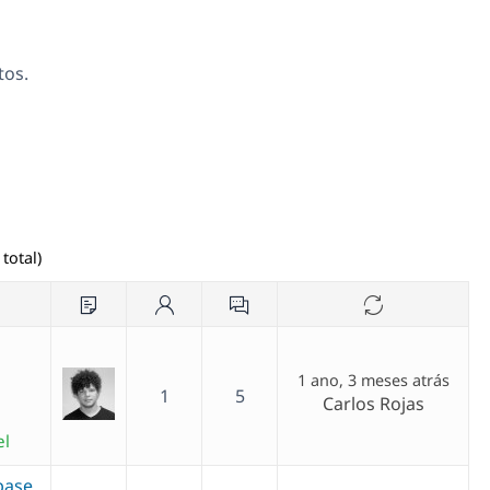
tos.
total)
1 ano, 3 meses atrás
1
5
Carlos Rojas
el
base