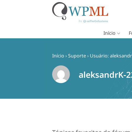
Início
F
Pular
para
o
Início
›
Suporte
›
Usuário: aleksand
conteúdo
aleksandrK-2