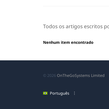
Todos os artigos escritos p
Nenhum item encontrado
(a
© 2026
OnTheGoSystems Limited
e
u
Português
no
ja