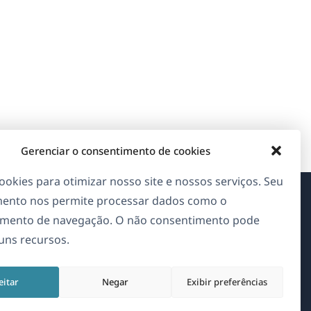
Gerenciar o consentimento de cookies
okies para otimizar nosso site e nossos serviços. Seu
ento nos permite processar dados como o
Sobre o WPML
mento de navegação. O não consentimento pode
guns recursos.
GDPR & Política de Privacidade
(abre
Junte-se à nossa equipe
eitar
Negar
Exibir preferências
em
(abre
(abre
(abre
uma