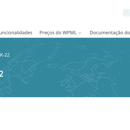
uncionalidades
Preços do WPML
Documentação d
rK-22
2