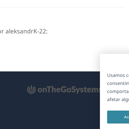
or aleksandrK-22:
Usamos co
consentim
bre
comporta
m
afetar al
ma
va
Ac
nela)