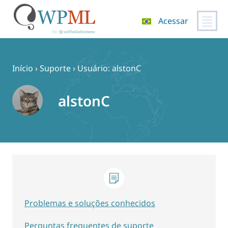
Acessar
Pular
para
o
Início
›
Suporte
›
Usuário: alstonC
conteúdo
alstonC
Problemas e soluções conhecidos
Perguntas frequentes de suporte