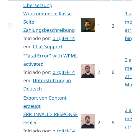
Übersetzung
Woocommerce Kasse
1 a
Seite
me
1
2
Zahlungsbeschreibung
atr
Iniciado por:
birgitH-14
bir
em:
Chat Support
"Fatal Error" with WPML
2 a
activated
me
Iniciado por:
birgitH-14
2
6
atr
em:
Unterstützung in
Ma
Deutsch
Export von Content
erzeugt
2 a
ERR_INVALID_RESPONSE
me
Fehler
2
5
atr
Iniciado por:
birgitH-14