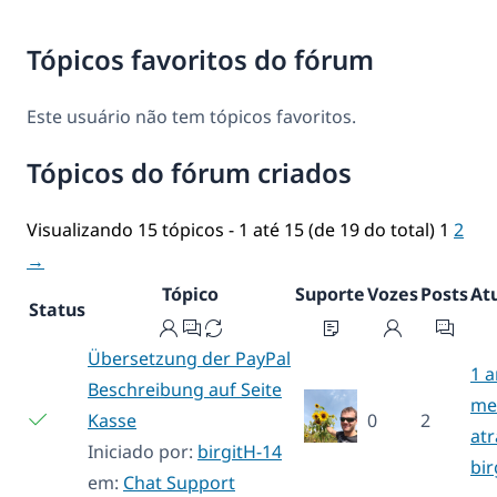
Tópicos favoritos do fórum
Este usuário não tem tópicos favoritos.
Tópicos do fórum criados
Visualizando 15 tópicos - 1 até 15 (de 19 do total)
1
2
→
Tópico
Suporte
Vozes
Posts
At
Status
Übersetzung der PayPal
1 a
Beschreibung auf Seite
me
Kasse
0
2
atr
Iniciado por:
birgitH-14
bir
em:
Chat Support