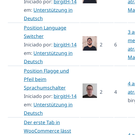
Iniciado por:
birgitH-14
atr
em:
Unterstützung in
Ma
Deutsch
Position Language
3 a
Switcher
me
Iniciado por:
birgitH-14
2
6
atr
em:
Unterstützung in
Ma
Deutsch
Position Flagge und
Pfeil beim
4 
Sprachumschalter
2
4
atr
Iniciado por:
birgitH-14
bir
em:
Unterstützung in
Deutsch
Der erste Tab in
WooCommerce lässt
4 a