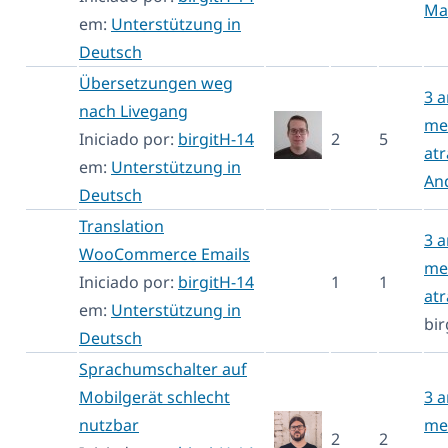
Ma
em:
Unterstützung in
Deutsch
Übersetzungen weg
3 a
nach Livegang
me
Iniciado por:
birgitH-14
2
5
atr
em:
Unterstützung in
An
Deutsch
Translation
3 a
WooCommerce Emails
me
Iniciado por:
birgitH-14
1
1
atr
em:
Unterstützung in
bir
Deutsch
Sprachumschalter auf
Mobilgerät schlecht
3 a
nutzbar
me
2
2