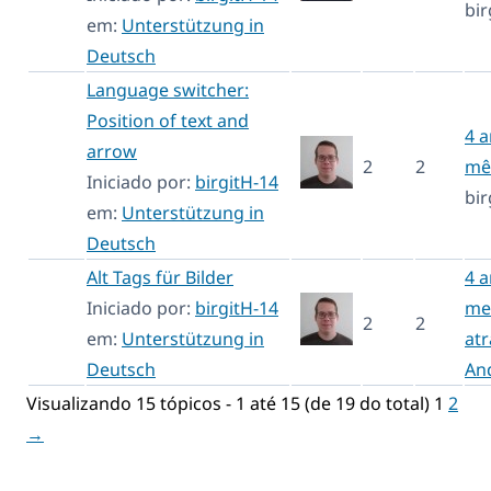
bir
em:
Unterstützung in
Deutsch
Language switcher:
Position of text and
4 a
arrow
2
2
mê
Iniciado por:
birgitH-14
bir
em:
Unterstützung in
Deutsch
Alt Tags für Bilder
4 a
Iniciado por:
birgitH-14
me
2
2
em:
Unterstützung in
atr
Deutsch
An
Visualizando 15 tópicos - 1 até 15 (de 19 do total)
1
2
→