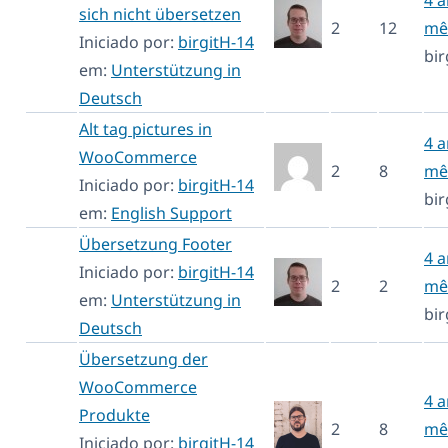
sich nicht übersetzen
2
12
mê
Iniciado por:
birgitH-14
bir
em:
Unterstützung in
Deutsch
Alt tag pictures in
4 a
WooCommerce
2
8
mê
Iniciado por:
birgitH-14
bir
em:
English Support
Übersetzung Footer
4 a
Iniciado por:
birgitH-14
2
2
mê
em:
Unterstützung in
bir
Deutsch
Übersetzung der
WooCommerce
4 a
Produkte
2
8
mê
Iniciado por:
birgitH-14