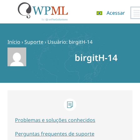
Acessar
Pular
para
o
Início
›
Suporte
›
Usuário: birgitH-14
conteúdo
birgitH-14
Problemas e soluções conhecidos
Perguntas frequentes de suporte