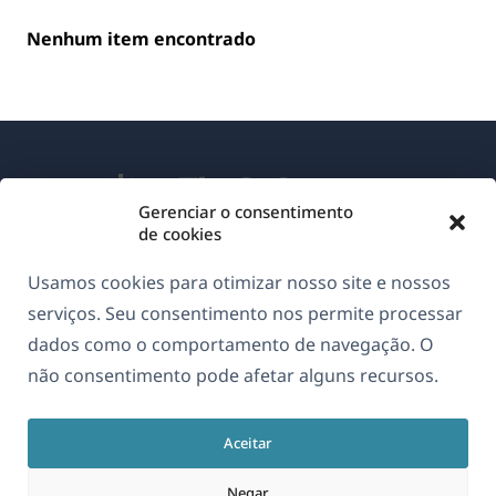
Nenhum item encontrado
Gerenciar o consentimento
de cookies
Sobre o WPML
Usamos cookies para otimizar nosso site e nossos
GDPR & Política de Privacidade
serviços. Seu consentimento nos permite processar
dados como o comportamento de navegação. O
(abre
Junte-se à nossa equipe
não consentimento pode afetar alguns recursos.
em
(abre
(abre
(abre
uma
em
em
em
nova
Aceitar
uma
uma
uma
Português
janela)
nova
nova
nova
Negar