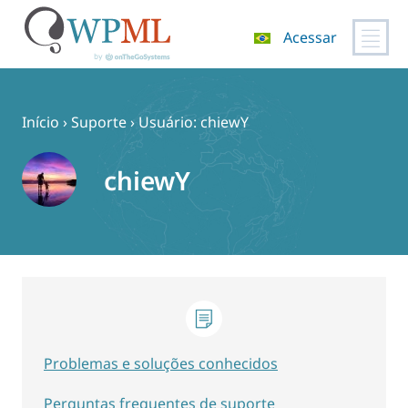
Acessar
Pular
para
o
Início
›
Suporte
›
Usuário: chiewY
conteúdo
chiewY
Problemas e soluções conhecidos
Perguntas frequentes de suporte