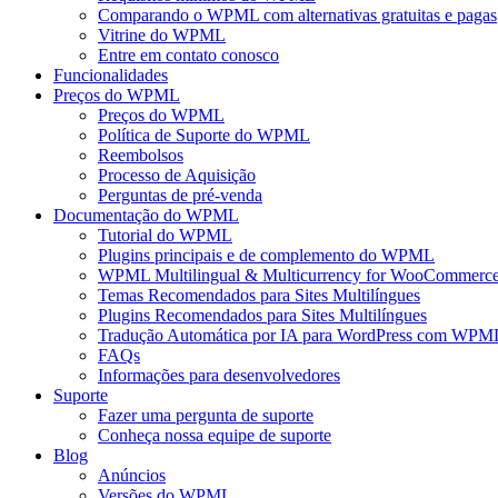
Comparando o WPML com alternativas gratuitas e pagas
Vitrine do WPML
Entre em contato conosco
Funcionalidades
Preços do WPML
Preços do WPML
Política de Suporte do WPML
Reembolsos
Processo de Aquisição
Perguntas de pré-venda
Documentação do WPML
Tutorial do WPML
Plugins principais e de complemento do WPML
WPML Multilingual & Multicurrency for WooCommerc
Temas Recomendados para Sites Multilíngues
Plugins Recomendados para Sites Multilíngues
Tradução Automática por IA para WordPress com WPM
FAQs
Informações para desenvolvedores
Suporte
Fazer uma pergunta de suporte
Conheça nossa equipe de suporte
Blog
Anúncios
Versões do WPML