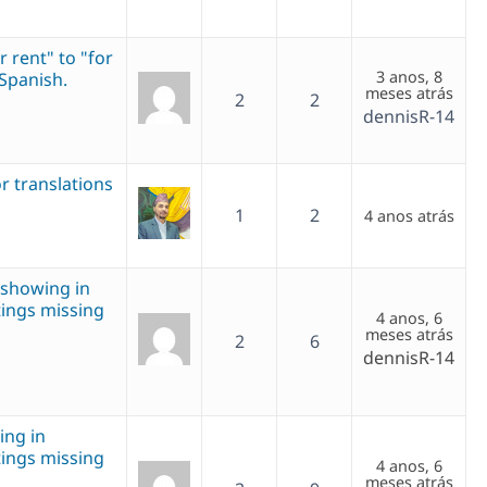
 rent" to "for
3 anos, 8
 Spanish.
meses atrás
2
2
dennisR-14
or translations
1
2
4 anos atrás
t showing in
stings missing
4 anos, 6
meses atrás
2
6
dennisR-14
ing in
stings missing
4 anos, 6
meses atrás