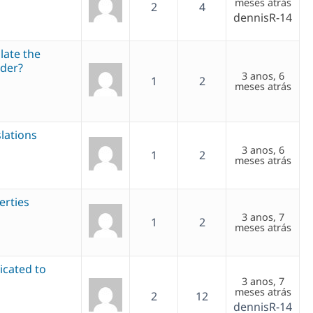
meses atrás
2
4
dennisR-14
late the
ader?
3 anos, 6
1
2
meses atrás
lations
3 anos, 6
1
2
meses atrás
erties
3 anos, 7
1
2
meses atrás
icated to
3 anos, 7
meses atrás
2
12
dennisR-14