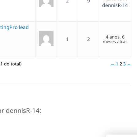
2
9
dennisR-14
stingPro lead
4 anos, 6
1
2
meses atrás
1 do total)
←
1
2
3
→
or dennisR-14: