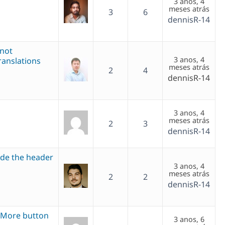
3 anos, 4
meses atrás
3
6
dennisR-14
 not
3 anos, 4
ranslations
meses atrás
2
4
dennisR-14
3 anos, 4
meses atrás
2
3
dennisR-14
ide the header
3 anos, 4
meses atrás
2
2
dennisR-14
d More button
3 anos, 6