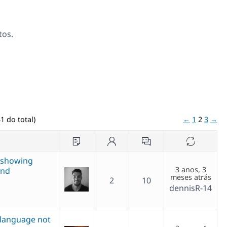
tos.
1 do total)
←
1
2
3
→
e showing
3 anos, 3
end
meses atrás
2
10
dennisR-14
 language not