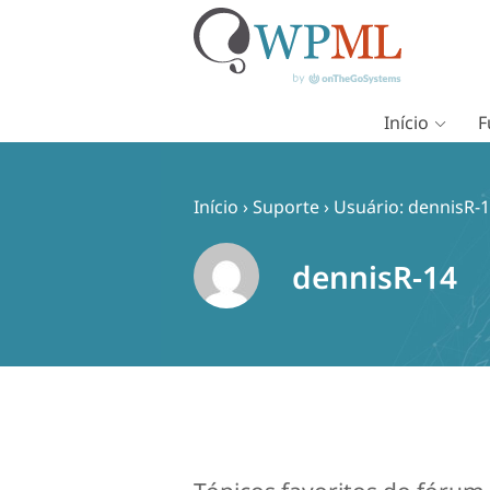
Início
F
Pular
para
o
Início
›
Suporte
›
Usuário: dennisR-
conteúdo
dennisR-14