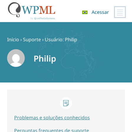
Acessar
Pular
para
o
Início
›
Suporte
›
Usuário: Philip
conteúdo
Philip
Problemas e soluções conhecidos
Perguntas frequentes de suporte