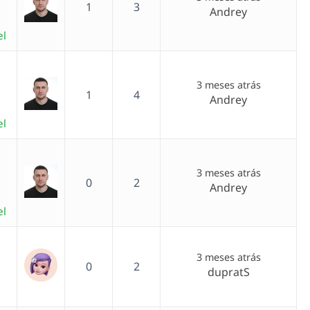
1
3
Andrey
el
3 meses atrás
1
4
Andrey
el
3 meses atrás
0
2
Andrey
el
3 meses atrás
0
2
dupratS