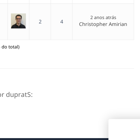
2 anos atrás
2
4
Christopher Amirian
 do total)
or dupratS: