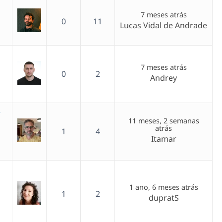
7 meses atrás
0
11
Lucas Vidal de Andrade
7 meses atrás
0
2
Andrey
e
11 meses, 2 semanas
atrás
1
4
Itamar
1 ano, 6 meses atrás
1
2
dupratS