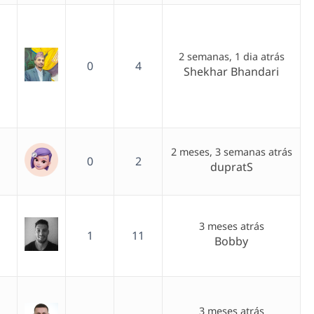
2 semanas, 1 dia atrás
0
4
Shekhar Bhandari
2 meses, 3 semanas atrás
0
2
dupratS
3 meses atrás
1
11
Bobby
3 meses atrás