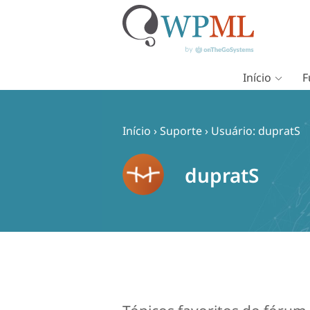
Início
F
Pular
para
o
Início
›
Suporte
›
Usuário: dupratS
conteúdo
dupratS