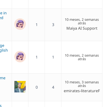
e in
ed
10 meses, 2 semanas
atrás
1
3
Maiya AI Support
age
glish
10 meses, 2 semanas
1
1
atrás
some
10 meses, 3 semanas
atrás
0
4
emirates-literatureF
s