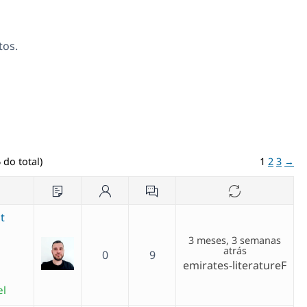
tos.
 do total)
1
2
3
→
t
3 meses, 3 semanas
atrás
0
9
emirates-literatureF
el