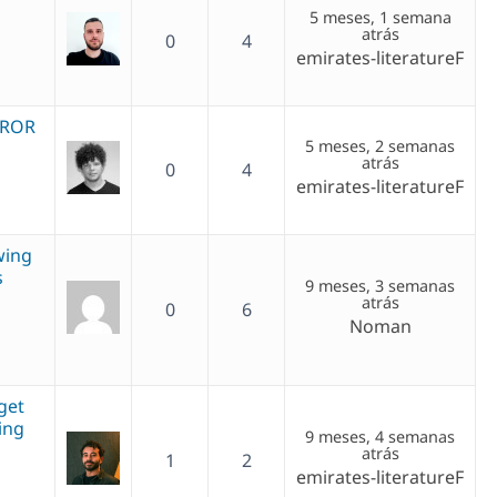
5 meses, 1 semana
atrás
0
4
emirates-literatureF
RROR
5 meses, 2 semanas
atrás
0
4
emirates-literatureF
wing
s
9 meses, 3 semanas
atrás
0
6
Noman
get
ing
9 meses, 4 semanas
atrás
1
2
emirates-literatureF