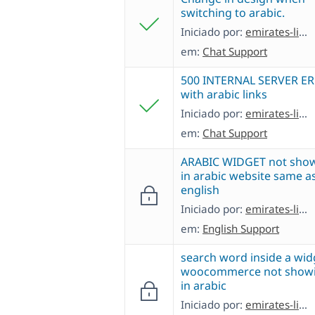
switching to arabic.
Iniciado por:
emirates-literatureF
em:
Chat Support
500 INTERNAL SERVER E
with arabic links
Iniciado por:
emirates-literatureF
em:
Chat Support
ARABIC WIDGET not sho
in arabic website same a
english
Iniciado por:
emirates-literatureF
em:
English Support
search word inside a wid
woocommerce not show
in arabic
Iniciado por:
emirates-literatureF