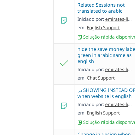
Related Sessions not
translated to arabic
Iniciado por:
emirates-literatureF
em:
English Support
Solução rápida disponív
hide the save money labe
green in arabic same as
english
Iniciado por:
emirates-literatureF
em:
Chat Support
د.إ SHOWING INSTEAD OF AED
when website is english
Iniciado por:
emirates-literatureF
em:
English Support
Solução rápida disponív
Change in design when