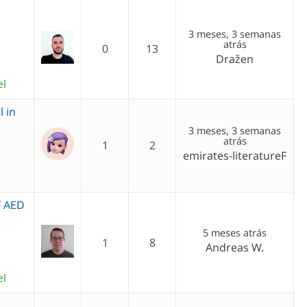
3 meses, 3 semanas
atrás
0
13
Dražen
el
l in
3 meses, 3 semanas
atrás
1
2
emirates-literatureF
5 meses atrás
1
8
Andreas W.
el