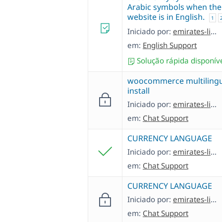
Arabic symbols when the
website is in English.
1
Iniciado por:
emirates-literatureF
em:
English Support
Solução rápida disponív
woocommerce multilingu
install
Iniciado por:
emirates-literatureF
em:
Chat Support
CURRENCY LANGUAGE
Iniciado por:
emirates-literatureF
em:
Chat Support
CURRENCY LANGUAGE
Iniciado por:
emirates-literatureF
em:
Chat Support