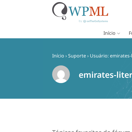
Início
F
Pular
para
o
Início
›
Suporte
›
Usuário: emirates-
conteúdo
emirates-lite