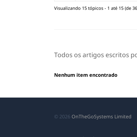
Visualizando 15 tópicos - 1 até 15 (de 36
Todos os artigos escritos p
Nenhum item encontrado
(a
© 2026
OnTheGoSystems Limited
e
u