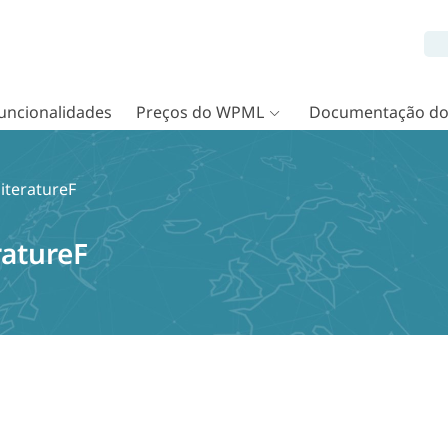
uncionalidades
Preços do WPML
Documentação d
literatureF
ratureF