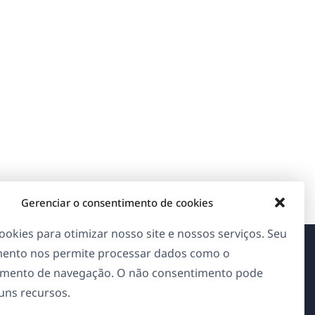
Gerenciar o consentimento de cookies
okies para otimizar nosso site e nossos serviços. Seu
ento nos permite processar dados como o
Sobre o WPML
mento de navegação. O não consentimento pode
guns recursos.
GDPR & Política de Privacidade