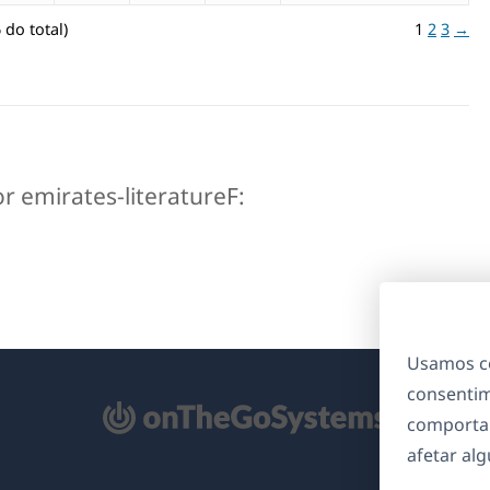
 do total)
1
2
3
→
or emirates-literatureF:
Usamos co
consentim
bre
comporta
m
afetar al
ma