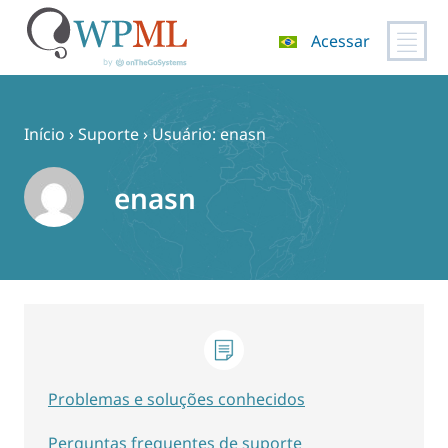
Acessar
Pular
para
o
Início
›
Suporte
›
Usuário: enasn
conteúdo
enasn
Problemas e soluções conhecidos
Perguntas frequentes de suporte