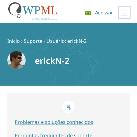
Acessar
Pular
para
o
Início
›
Suporte
›
Usuário: erickN-2
conteúdo
erickN-2
Problemas e soluções conhecidos
Perguntas frequentes de suporte