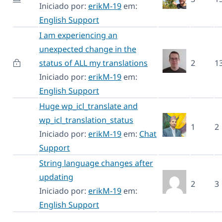
Iniciado por:
erikM-19
em:
English Support
I am experiencing an
unexpected change in the
status of ALL my translations
2
1
Iniciado por:
erikM-19
em:
English Support
Huge wp_icl_translate and
wp_icl_translation_status
1
2
Iniciado por:
erikM-19
em:
Chat
Support
String language changes after
updating
2
3
Iniciado por:
erikM-19
em:
English Support