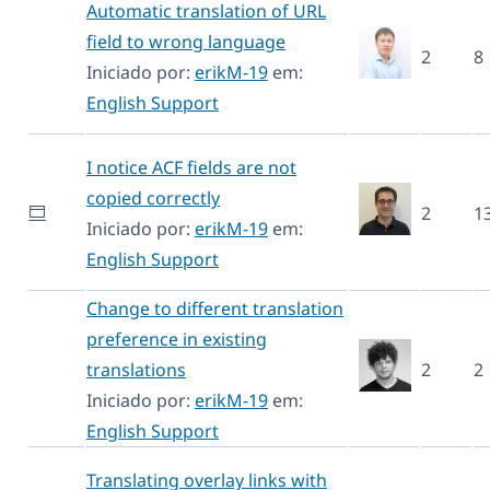
Automatic translation of URL
field to wrong language
2
8
Iniciado por:
erikM-19
em:
English Support
I notice ACF fields are not
copied correctly
2
1
Iniciado por:
erikM-19
em:
English Support
Change to different translation
preference in existing
translations
2
2
Iniciado por:
erikM-19
em:
English Support
Translating overlay links with