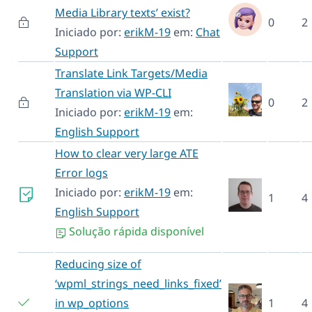
Media Library texts’ exist?
0
2
Iniciado por:
erikM-19
em:
Chat
Support
Translate Link Targets/Media
Translation via WP-CLI
0
2
Iniciado por:
erikM-19
em:
English Support
How to clear very large ATE
Error logs
Iniciado por:
erikM-19
em:
1
4
English Support
Solução rápida disponível
Reducing size of
‘wpml_strings_need_links_fixed’
in wp_options
1
4