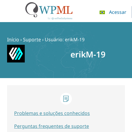
Acessar
Pular
para
o
Início
›
Suporte
›
Usuário: erikM-19
conteúdo
erikM-19
Problemas e soluções conhecidos
Perguntas frequentes de suporte