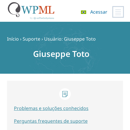
Acessar
Pular
para
o
Início
›
Suporte
›
Usuário: Giuseppe Toto
conteúdo
Giuseppe Toto
Problemas e soluções conhecidos
Perguntas frequentes de suporte