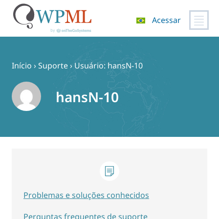
Acessar
Pular
para
o
Início
›
Suporte
›
Usuário: hansN-10
conteúdo
hansN-10
Problemas e soluções conhecidos
Perguntas frequentes de suporte