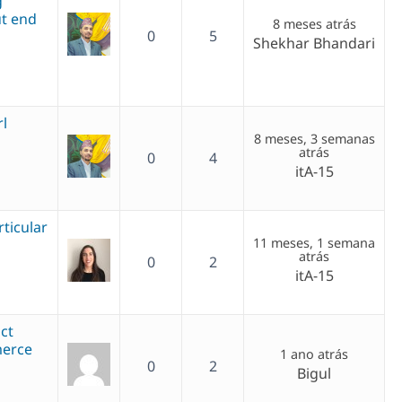
g
t end
8 meses atrás
0
5
Shekhar Bhandari
rl
8 meses, 3 semanas
atrás
0
4
itA-15
rticular
11 meses, 1 semana
atrás
0
2
itA-15
ct
merce
1 ano atrás
0
2
Bigul