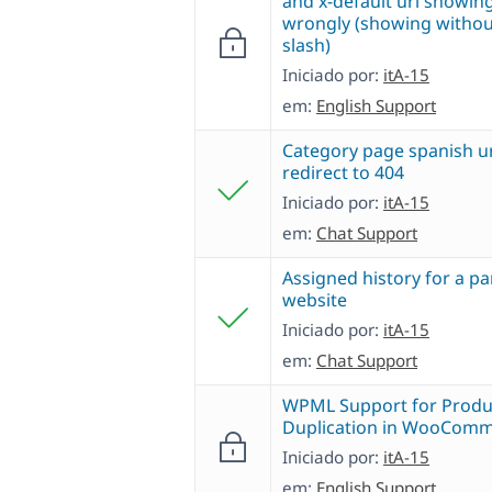
and x-default url showin
wrongly (showing withou
slash)
Iniciado por:
itA-15
em:
English Support
Category page spanish u
redirect to 404
Iniciado por:
itA-15
em:
Chat Support
Assigned history for a pa
website
Iniciado por:
itA-15
em:
Chat Support
WPML Support for Produ
Duplication in WooCom
Iniciado por:
itA-15
em:
English Support