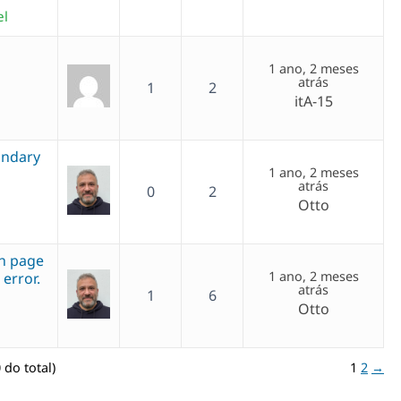
el
1 ano, 2 meses
atrás
1
2
itA-15
ondary
1 ano, 2 meses
atrás
0
2
Otto
sh page
1 ano, 2 meses
error.
atrás
1
6
Otto
 do total)
1
2
→