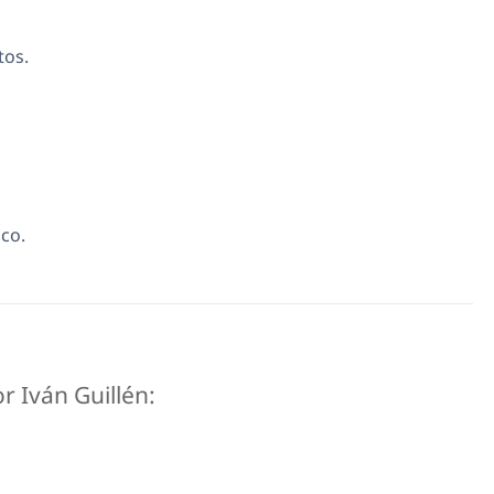
tos.
co.
r Iván Guillén: