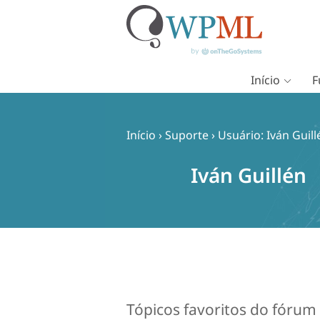
Início
F
Pular
para
o
Início
›
Suporte
›
Usuário: Iván Guill
conteúdo
Iván Guillén
Tópicos favoritos do fórum