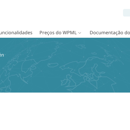
uncionalidades
Preços do WPML
Documentação d
én