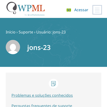
Acessar
Pular
para
o
Início
›
Suporte
›
Usuário: jons-23
conteúdo
jons-23
Problemas e soluções conhecidos
Perguntas frequentes de suporte