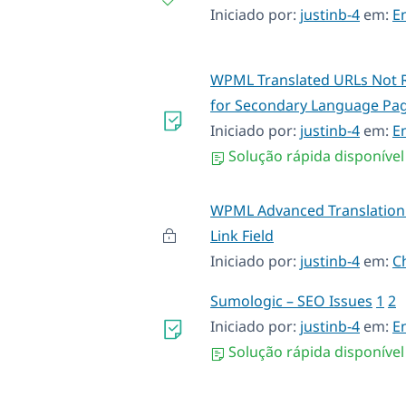
Iniciado por:
justinb-4
em:
E
WPML Translated URLs Not R
for Secondary Language Pa
Iniciado por:
justinb-4
em:
E
Solução rápida disponível
WPML Advanced Translation 
Link Field
Iniciado por:
justinb-4
em:
C
Sumologic – SEO Issues
1
2
Iniciado por:
justinb-4
em:
E
Solução rápida disponível