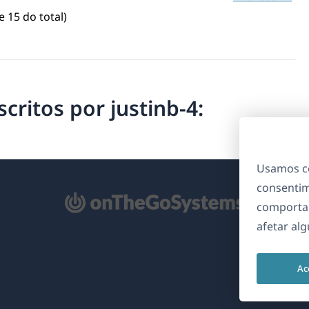
e 15 do total)
critos por justinb-4:
Usamos co
consentim
bre
comporta
m
afetar al
ma
va
Ac
nela)