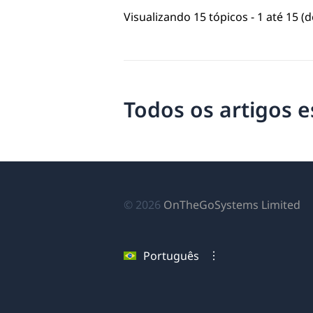
Visualizando 15 tópicos - 1 até 15 (d
Todos os artigos es
(a
© 2026
OnTheGoSystems Limited
e
u
Português
no
ja