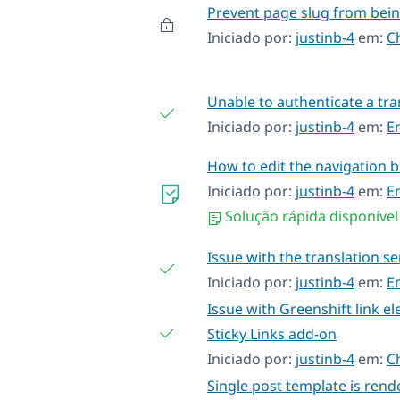
Prevent page slug from bein
Iniciado por:
justinb-4
em:
C
Unable to authenticate a tra
Iniciado por:
justinb-4
em:
E
How to edit the navigation b
Iniciado por:
justinb-4
em:
E
Solução rápida disponível
Issue with the translation s
Iniciado por:
justinb-4
em:
E
Issue with Greenshift link 
Sticky Links add-on
Iniciado por:
justinb-4
em:
C
Single post template is rend