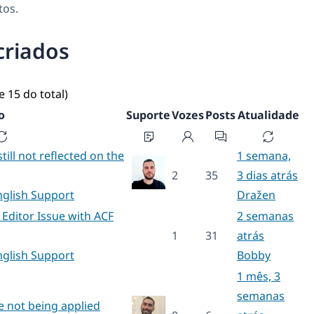
tos.
criados
e 15 do total)
o
Suporte
Vozes
Posts
Atualidade
still not reflected on the
1 semana,
2
35
3 dias atrás
nglish Support
Dražen
Editor Issue with ACF
2 semanas
1
31
atrás
nglish Support
Bobby
1 mês, 3
semanas
e not being applied