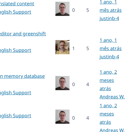
1 ano, 1
nslated content
0
5
mês atrás
nglish Support
justinb-4
ditor and greenshift
1 ano, 1
1
5
mês atrás
nglish Support
justinb-4
1 ano, 2
ion memory database
meses
0
4
atrás
nglish Support
Andreas W.
1 ano, 2
meses
nglish Support
0
4
atrás
Andreas W.