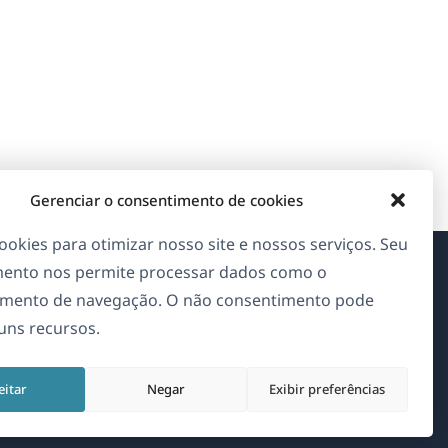
Gerenciar o consentimento de cookies
okies para otimizar nosso site e nossos serviços. Seu
ento nos permite processar dados como o
Sobre o WPML
mento de navegação. O não consentimento pode
guns recursos.
GDPR & Política de Privacidade
(abre
Junte-se à nossa equipe
eitar
Negar
Exibir preferências
em
(abre
(abre
(abre
uma
em
em
em