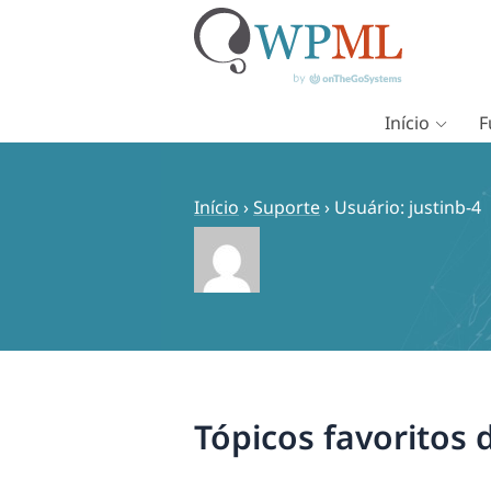
Início
F
Pular
para
o
Início
›
Suporte
›
Usuário: justinb-4
conteúdo
Tópicos favoritos