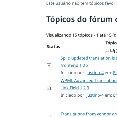
Este usuário não tem tópicos favori
Tópicos do fórum 
Visualizando 15 tópicos - 1 até 15 (d
Tópic
Status
Split: updated translation is 
frontend
1
2
3
Iniciado por:
justinb-4
em:
E
WPML Advanced Translation 
Link Field
1
2
3
Iniciado por:
justinb-4
em:
E
Translations from vendor ar