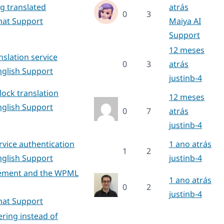
g translated
atrás
0
3
hat Support
Maiya AI
Support
12 meses
nslation service
0
3
atrás
nglish Support
justinb-4
lock translation
12 meses
nglish Support
0
7
atrás
justinb-4
ervice authentication
1 ano atrás
1
2
nglish Support
justinb-4
element and the WPML
1 ano atrás
0
2
justinb-4
hat Support
ering instead of