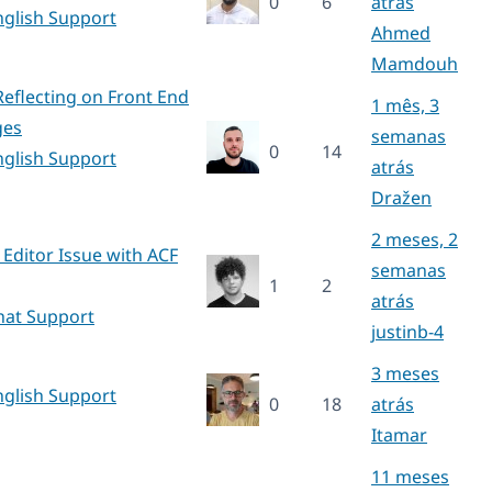
0
6
atrás
nglish Support
Ahmed
Mamdouh
eflecting on Front End
1 mês, 3
ges
semanas
0
14
nglish Support
atrás
Dražen
2 meses, 2
Editor Issue with ACF
semanas
1
2
atrás
hat Support
justinb-4
3 meses
nglish Support
0
18
atrás
Itamar
11 meses