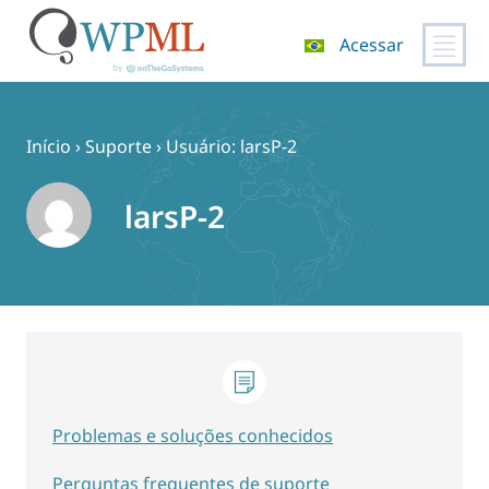
Acessar
Pular
para
o
Início
›
Suporte
›
Usuário: larsP-2
conteúdo
larsP-2
Problemas e soluções conhecidos
Perguntas frequentes de suporte