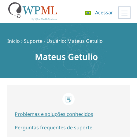
Acessar
Pular
para
o
Início
›
Suporte
›
Usuário: Mateus Getulio
conteúdo
Mateus Getulio
Problemas e soluções conhecidos
Perguntas frequentes de suporte