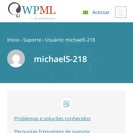
Acessar
Pular
para
o
Início
›
Suporte
›
Usuário: michaelS-218
conteúdo
michaelS-218
Problemas e soluções conhecidos
Perguntas frequentes de suporte