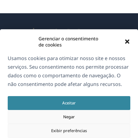
Gerenciar o consentimento
de cookies
Sobre o WPML
Usamos cookies para otimizar nosso site e nossos
GDPR & Política de Privacidade
serviços. Seu consentimento nos permite processar
dados como o comportamento de navegação. O
(abre
Junte-se à nossa equipe
não consentimento pode afetar alguns recursos.
em
(abre
(abre
(abre
uma
em
em
em
nova
Aceitar
uma
uma
uma
Português
janela)
nova
nova
nova
Negar
janela)
janela)
janela)
(abre
© 2026
OnTheGoSystems Limited
Exibir preferências
em