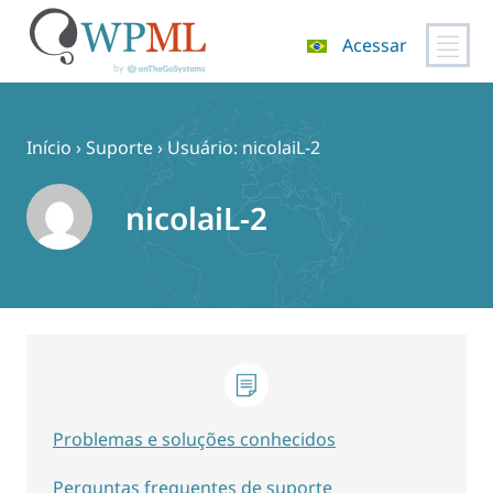
Acessar
Pular
para
o
Início
›
Suporte
›
Usuário: nicolaiL-2
conteúdo
nicolaiL-2
Problemas e soluções conhecidos
Perguntas frequentes de suporte