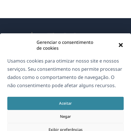
Gerenciar o consentimento
de cookies
Sobre o WPML
Usamos cookies para otimizar nosso site e nossos
GDPR & Política de Privacidade
serviços. Seu consentimento nos permite processar
dados como o comportamento de navegação. O
(abre
Junte-se à nossa equipe
não consentimento pode afetar alguns recursos.
em
(abre
(abre
(abre
uma
em
em
em
nova
Aceitar
uma
uma
uma
Português
janela)
nova
nova
nova
Negar
janela)
janela)
janela)
(abre
© 2026
OnTheGoSystems Limited
Exibir preferências