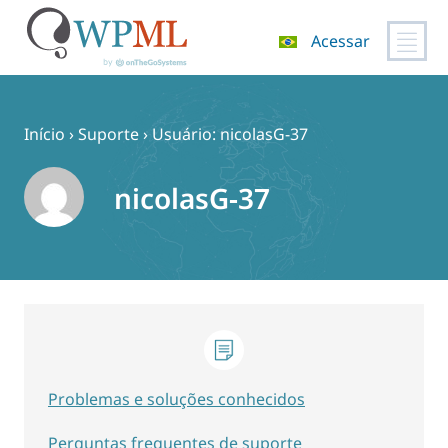
Acessar
Pular
para
o
Início
›
Suporte
›
Usuário: nicolasG-37
conteúdo
nicolasG-37
Problemas e soluções conhecidos
Perguntas frequentes de suporte