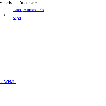
es
Posts
Atualidade
2 anos, 5 meses atrás
2
Nigel
rte no WPML