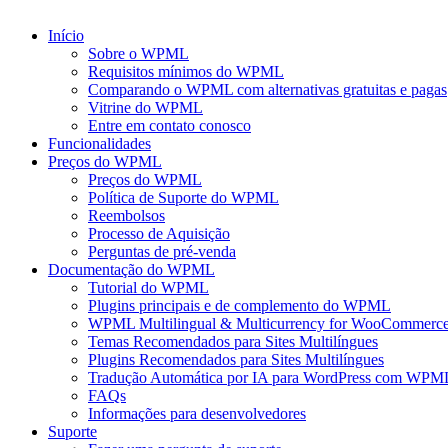
Início
Sobre o WPML
Requisitos mínimos do WPML
Comparando o WPML com alternativas gratuitas e pagas
Vitrine do WPML
Entre em contato conosco
Funcionalidades
Preços do WPML
Preços do WPML
Política de Suporte do WPML
Reembolsos
Processo de Aquisição
Perguntas de pré-venda
Documentação do WPML
Tutorial do WPML
Plugins principais e de complemento do WPML
WPML Multilingual & Multicurrency for WooCommerc
Temas Recomendados para Sites Multilíngues
Plugins Recomendados para Sites Multilíngues
Tradução Automática por IA para WordPress com WPM
FAQs
Informações para desenvolvedores
Suporte