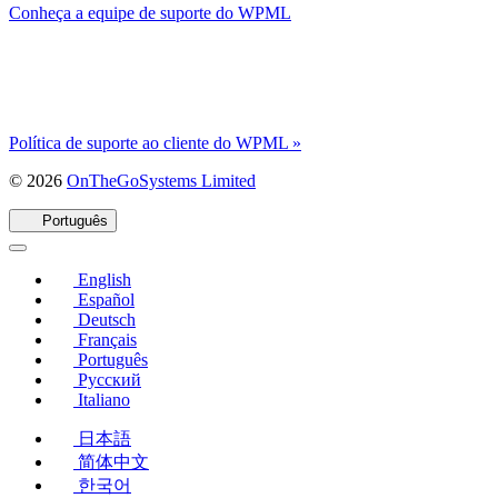
Conheça a equipe de suporte do WPML
Política de suporte ao cliente do WPML »
(abre
© 2026
OnTheGoSystems Limited
em
uma
Português
nova
janela)
English
Español
Deutsch
Français
Português
Русский
Italiano
日本語
简体中文
한국어