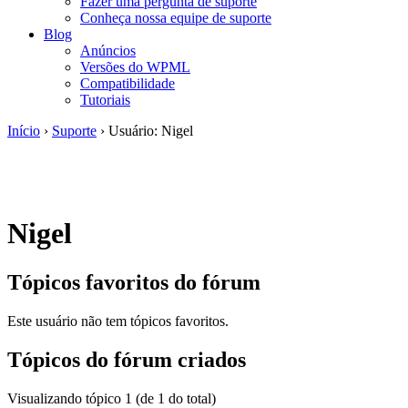
Fazer uma pergunta de suporte
Conheça nossa equipe de suporte
Blog
Anúncios
Versões do WPML
Compatibilidade
Tutoriais
Início
›
Suporte
›
Usuário: Nigel
Nigel
Tópicos favoritos do fórum
Este usuário não tem tópicos favoritos.
Tópicos do fórum criados
Visualizando tópico 1 (de 1 do total)