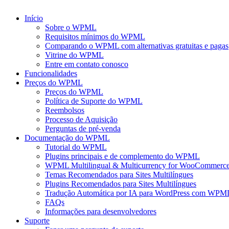
Início
Sobre o WPML
Requisitos mínimos do WPML
Comparando o WPML com alternativas gratuitas e pagas
Vitrine do WPML
Entre em contato conosco
Funcionalidades
Preços do WPML
Preços do WPML
Política de Suporte do WPML
Reembolsos
Processo de Aquisição
Perguntas de pré-venda
Documentação do WPML
Tutorial do WPML
Plugins principais e de complemento do WPML
WPML Multilingual & Multicurrency for WooCommerc
Temas Recomendados para Sites Multilíngues
Plugins Recomendados para Sites Multilíngues
Tradução Automática por IA para WordPress com WPM
FAQs
Informações para desenvolvedores
Suporte