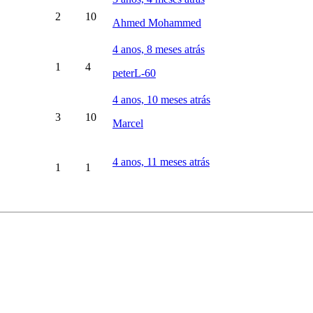
2
10
Ahmed Mohammed
4 anos, 8 meses atrás
1
4
peterL-60
4 anos, 10 meses atrás
3
10
Marcel
4 anos, 11 meses atrás
1
1