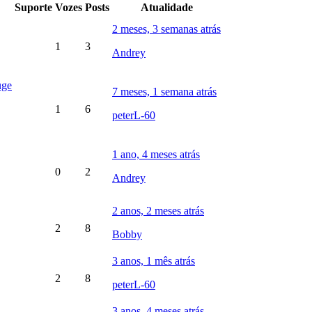
Suporte
Vozes
Posts
Atualidade
2 meses, 3 semanas atrás
1
3
Andrey
uge
7 meses, 1 semana atrás
1
6
peterL-60
1 ano, 4 meses atrás
0
2
Andrey
2 anos, 2 meses atrás
2
8
Bobby
3 anos, 1 mês atrás
2
8
peterL-60
3 anos, 4 meses atrás