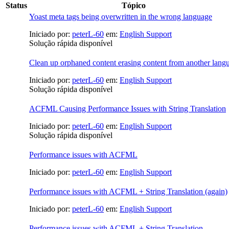
Status
Tópico
Yoast meta tags being overwritten in the wrong language
Iniciado por:
peterL-60
em:
English Support
Solução rápida disponível
Clean up orphaned content erasing content from another lang
Iniciado por:
peterL-60
em:
English Support
Solução rápida disponível
ACFML Causing Performance Issues with String Translation
Iniciado por:
peterL-60
em:
English Support
Solução rápida disponível
Performance issues with ACFML
Iniciado por:
peterL-60
em:
English Support
Performance issues with ACFML + String Translation (again)
Iniciado por:
peterL-60
em:
English Support
Performance issues with ACFML + String Translation