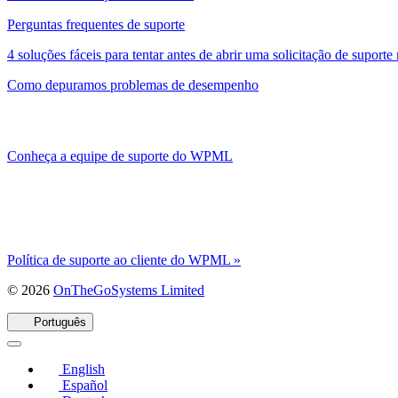
Perguntas frequentes de suporte
4 soluções fáceis para tentar antes de abrir uma solicitação de supo
Como depuramos problemas de desempenho
Conheça a equipe de suporte do WPML
Política de suporte ao cliente do WPML »
(abre
© 2026
OnTheGoSystems Limited
em
uma
Português
nova
janela)
English
Español