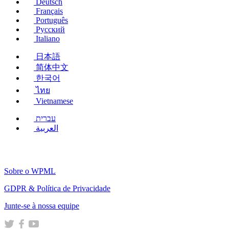
Deutsch
Français
Português
Русский
Italiano
日本語
简体中文
한국어
ไทย
Vietnamese
עברית
العربية
Sobre o WPML
GDPR & Política de Privacidade
(abre
Junte-se à nossa equipe
em
(abre
(abre
(abre
uma