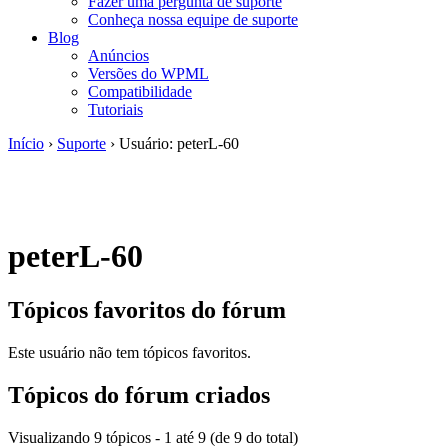
Fazer uma pergunta de suporte
Conheça nossa equipe de suporte
Blog
Anúncios
Versões do WPML
Compatibilidade
Tutoriais
Início
›
Suporte
›
Usuário: peterL-60
peterL-60
Tópicos favoritos do fórum
Este usuário não tem tópicos favoritos.
Tópicos do fórum criados
Visualizando 9 tópicos - 1 até 9 (de 9 do total)