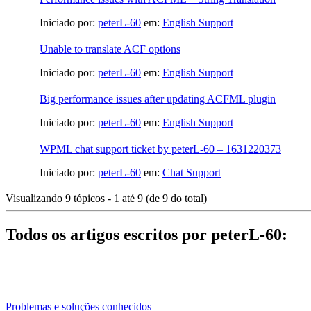
Iniciado por:
peterL-60
em:
English Support
Unable to translate ACF options
Iniciado por:
peterL-60
em:
English Support
Big performance issues after updating ACFML plugin
Iniciado por:
peterL-60
em:
English Support
WPML chat support ticket by peterL-60 – 1631220373
Iniciado por:
peterL-60
em:
Chat Support
Visualizando 9 tópicos - 1 até 9 (de 9 do total)
Todos os artigos escritos por peterL-60:
Problemas e soluções conhecidos