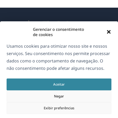
Gerenciar o consentimento
de cookies
Sobre o WPML
Usamos cookies para otimizar nosso site e nossos
GDPR & Política de Privacidade
serviços. Seu consentimento nos permite processar
dados como o comportamento de navegação. O
(abre
Junte-se à nossa equipe
não consentimento pode afetar alguns recursos.
em
(abre
(abre
(abre
uma
em
em
em
nova
Aceitar
uma
uma
uma
Português
janela)
nova
nova
nova
Negar
janela)
janela)
janela)
(abre
© 2026
OnTheGoSystems Limited
Exibir preferências
em