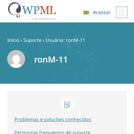
Acessar
Pular
para
o
Início
›
Suporte
›
Usuário: ronM-11
conteúdo
ronM-11
Problemas e soluções conhecidos
Perguntas frequentes de suporte