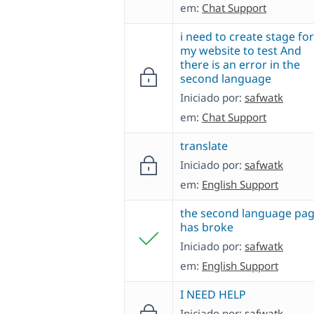
em:
Chat Support
i need to create stage for
my website to test And
there is an error in the
second language
Iniciado por:
safwatk
em:
Chat Support
translate
Iniciado por:
safwatk
em:
English Support
the second language pa
has broke
Iniciado por:
safwatk
em:
English Support
I NEED HELP
Iniciado por:
safwatk