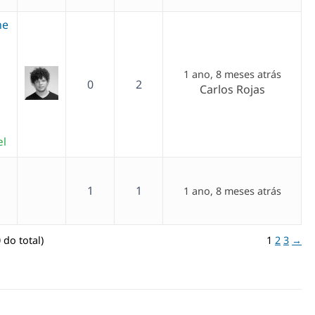
he
1 ano, 8 meses atrás
0
2
Carlos Rojas
el
1
1
1 ano, 8 meses atrás
 do total)
1
2
3
→