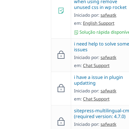
when using remove
unused css in wp rocket
Iniciado por:
safwatk
em:
English Support
Solução rápida disponív
i need help to solve som
issues
Iniciado por:
safwatk
em:
Chat Support
i have a issue in plugin
updatting
Iniciado por:
safwatk
em:
Chat Support
sitepress-multilingual-c
(required version: 4.7.0)
Iniciado por:
safwatk