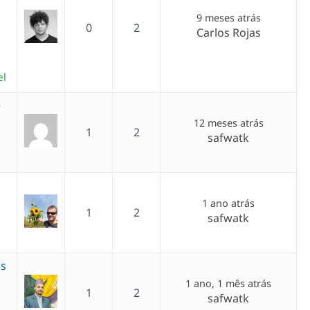
9 meses atrás
0
2
Carlos Rojas
el
e
12 meses atrás
1
2
safwatk
1 ano atrás
1
2
safwatk
ms
1 ano, 1 mês atrás
1
2
safwatk