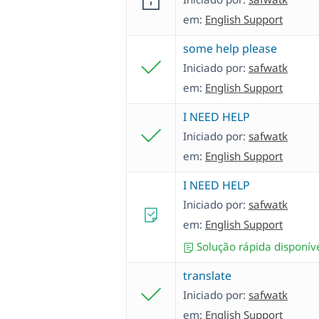
em:
English Support
some help please
Iniciado por:
safwatk
em:
English Support
I NEED HELP
Iniciado por:
safwatk
em:
English Support
I NEED HELP
Iniciado por:
safwatk
em:
English Support
Solução rápida disponív
translate
Iniciado por:
safwatk
em:
English Support