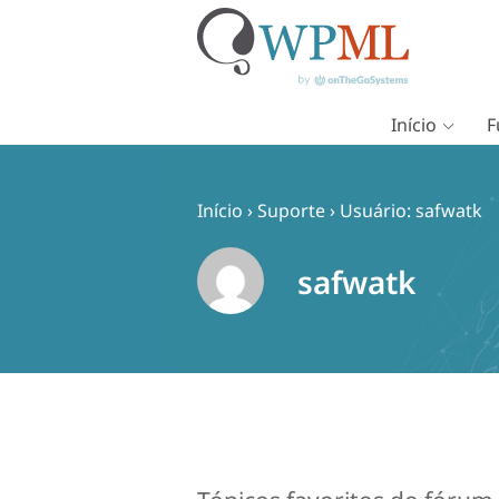
Início
F
Pular
para
o
Início
›
Suporte
›
Usuário: safwatk
conteúdo
safwatk