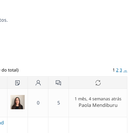
tos.
 do total)
1
2
3
→
1 mês, 4 semanas atrás
0
5
Paola Mendiburu
nd