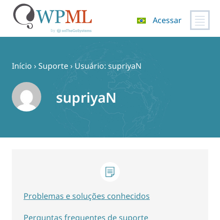
Acessar
Pular
para
o
Início
›
Suporte
›
Usuário: supriyaN
conteúdo
supriyaN
Problemas e soluções conhecidos
Perguntas frequentes de suporte