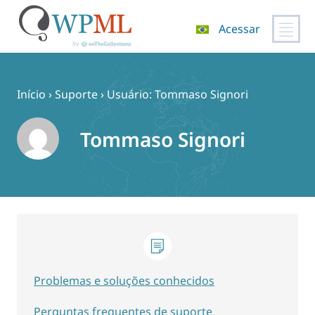
Acessar
Pular
para
o
Início
›
Suporte
›
Usuário: Tommaso Signori
conteúdo
Tommaso Signori
Problemas e soluções conhecidos
Perguntas frequentes de suporte