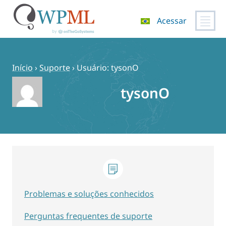
Acessar
Pular
para
o
Início
›
Suporte
›
Usuário: tysonO
conteúdo
tysonO
Problemas e soluções conhecidos
Perguntas frequentes de suporte