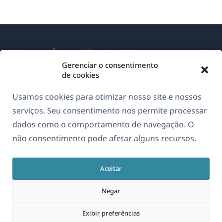
Gerenciar o consentimento
de cookies
Sobre o WPML
Usamos cookies para otimizar nosso site e nossos
GDPR & Política de Privacidade
serviços. Seu consentimento nos permite processar
dados como o comportamento de navegação. O
(abre
Junte-se à nossa equipe
não consentimento pode afetar alguns recursos.
em
(abre
(abre
(abre
uma
em
em
em
nova
Aceitar
uma
uma
uma
Português
janela)
nova
nova
nova
Negar
janela)
janela)
janela)
(abre
© 2026
OnTheGoSystems Limited
Exibir preferências
em