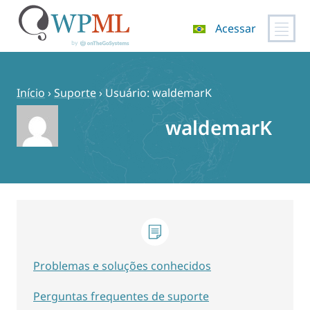
Acessar
Pular
para
o
Início
›
Suporte
›
Usuário: waldemarK
conteúdo
waldemarK
Problemas e soluções conhecidos
Perguntas frequentes de suporte