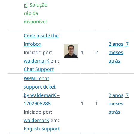
Solução
rápida
disponível
Code inside the
Infobox
2 anos, 7
Iniciado por:
1
2
meses
waldemarK
em:
atrás
Chat Support
WPML chat
support ticket
by waldemarK –
2 anos, 7
1702908288
1
1
meses
Iniciado por:
atrás
waldemarK
em:
English Support