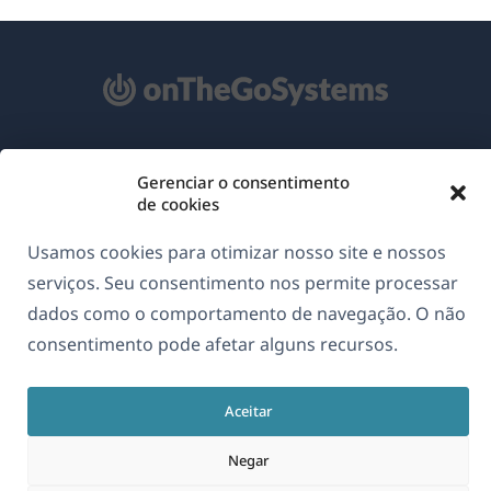
Sobre o WPML
Gerenciar o consentimento
de cookies
GDPR & Política de Privacidade
(abre
Junte-se à nossa equipe
Usamos cookies para otimizar nosso site e nossos
em
serviços. Seu consentimento nos permite processar
(abre
(abre
(abre
uma
dados como o comportamento de navegação. O não
em
em
em
nova
uma
uma
uma
consentimento pode afetar alguns recursos.
Português
janela)
nova
nova
nova
janela)
janela)
janela)
Aceitar
(abre
© 2026
OnTheGoSystems Limited
em
Negar
uma