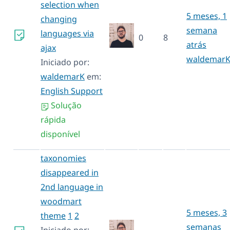
selection when
5 meses, 1
changing
semana
languages via
0
8
atrás
ajax
waldemar
Iniciado por:
waldemarK
em:
English Support
Solução
rápida
disponível
taxonomies
disappeared in
2nd language in
woodmart
5 meses, 3
theme
1
2
semanas
Iniciado por: