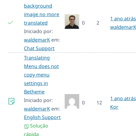
background
image no more
1 ano atrás
translated
0
2
waldemar
Iniciado por:
waldemarK
em:
Chat Support
Translating
Menu does not
copy menu
settings in
Betheme
1 ano atrás
Iniciado por:
0
12
Kor
waldemarK
em:
English Support
Solução
rápida