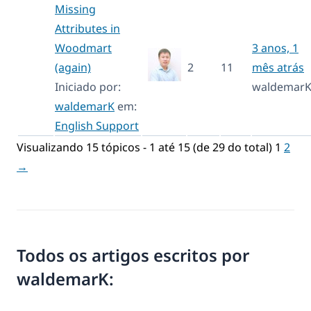
Missing
Attributes in
Woodmart
3 anos, 1
(again)
2
11
mês atrás
Iniciado por:
waldemar
waldemarK
em:
English Support
Visualizando 15 tópicos - 1 até 15 (de 29 do total)
1
2
→
Todos os artigos escritos por
waldemarK: