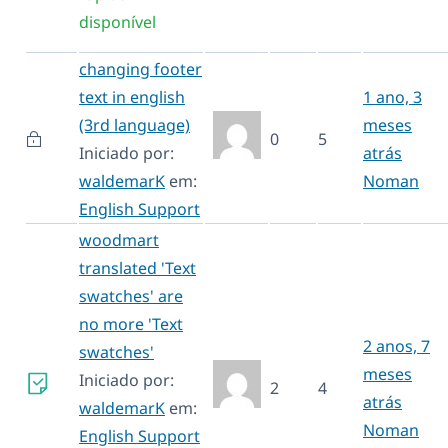
disponível
changing footer
text in english
1 ano, 3
(3rd language)
meses
0
5
Iniciado por:
atrás
waldemarK
em:
Noman
English Support
woodmart
translated 'Text
swatches' are
no more 'Text
2 anos, 7
swatches'
meses
Iniciado por:
2
4
atrás
waldemarK
em:
Noman
English Support