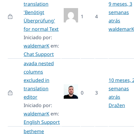
translation
9 meses, 3
'Benötigt
semanas
1
4
Überprüfung'
atrás
for normal Text
waldemar
Iniciado por:
waldemarK
em:
Chat Support
avada nested
columns
excluded in
10 meses, 
translation
semanas
0
3
editor
atrás
Iniciado por:
Dražen
waldemarK
em:
English Support
betheme