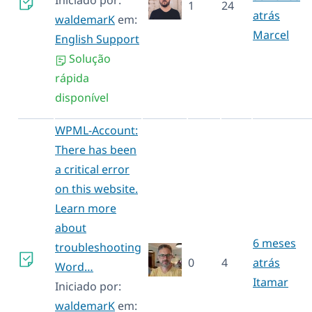
1
24
atrás
waldemarK
em:
Marcel
English Support
Solução
rápida
disponível
WPML-Account:
There has been
a critical error
on this website.
Learn more
about
6 meses
troubleshooting
0
4
atrás
Word…
Itamar
Iniciado por:
waldemarK
em: