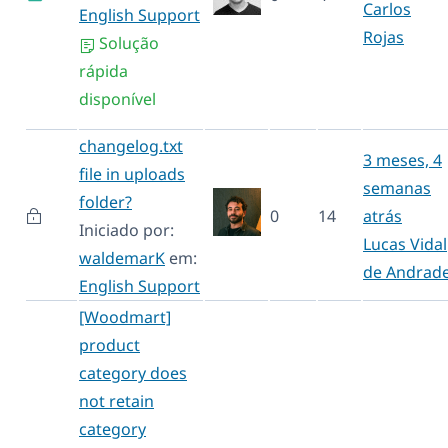
Carlos
English Support
Rojas
Solução
rápida
disponível
changelog.txt
3 meses, 4
file in uploads
semanas
folder?
0
14
atrás
Iniciado por:
Lucas Vidal
waldemarK
em:
de Andrad
English Support
[Woodmart]
product
category does
not retain
category