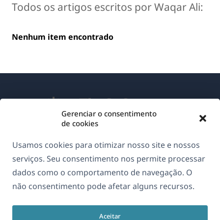
Todos os artigos escritos por Waqar Ali:
Nenhum item encontrado
Gerenciar o consentimento
de cookies
Sobre o WPML
Usamos cookies para otimizar nosso site e nossos
GDPR & Política de Privacidade
serviços. Seu consentimento nos permite processar
dados como o comportamento de navegação. O
(abre
Junte-se à nossa equipe
não consentimento pode afetar alguns recursos.
em
(abre
(abre
(abre
uma
em
em
em
nova
Aceitar
uma
uma
uma