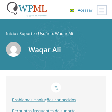
Acessar
Pular
para
o
Início
›
Suporte
›
Usuário: Waqar Ali
conteúdo
Waqar Ali
Problemas e soluções conhecidos
Perguntas frequentes de suporte