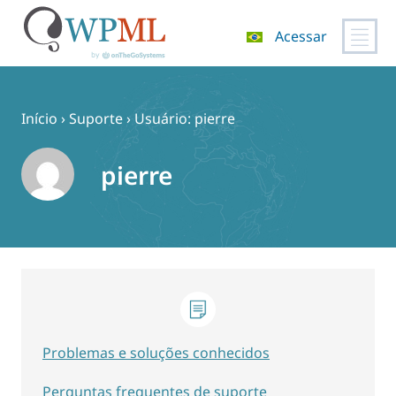
Acessar
Pular
para
o
Início
›
Suporte
›
Usuário: pierre
conteúdo
pierre
Problemas e soluções conhecidos
Perguntas frequentes de suporte