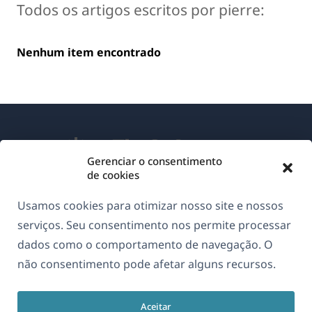
Todos os artigos escritos por pierre:
Nenhum item encontrado
Gerenciar o consentimento
de cookies
Sobre o WPML
Usamos cookies para otimizar nosso site e nossos
GDPR & Política de Privacidade
serviços. Seu consentimento nos permite processar
dados como o comportamento de navegação. O
(abre
Junte-se à nossa equipe
não consentimento pode afetar alguns recursos.
em
(abre
(abre
(abre
uma
em
em
em
nova
Aceitar
uma
uma
uma