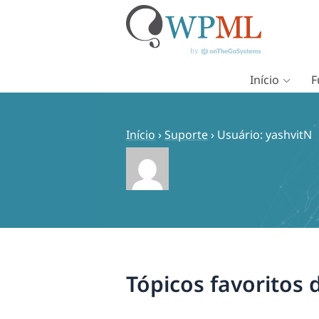
Início
F
Pular
para
o
Início
›
Suporte
›
Usuário: yashvitN
conteúdo
Tópicos favoritos