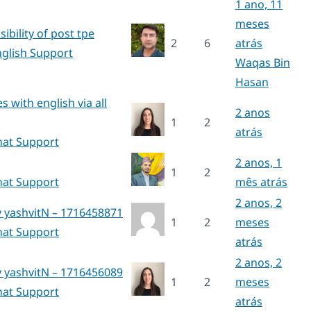
1 ano, 11
meses
ibility of post tpe
2
6
atrás
nglish Support
Waqas Bin
Hasan
s with english via all
2 anos
1
2
atrás
hat Support
2 anos, 1
1
2
hat Support
mês atrás
2 anos, 2
y yashvitN – 1716458871
1
2
meses
hat Support
atrás
2 anos, 2
y yashvitN – 1716456089
1
2
meses
hat Support
atrás