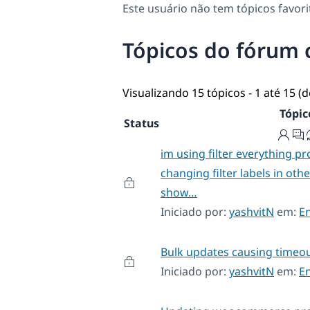
Este usuário não tem tópicos favori
Tópicos do fórum 
Visualizando 15 tópicos - 1 até 15 (d
Tópic
Status
im using filter everything pr
changing filter labels in oth
show…
Iniciado por:
yashvitN
em:
E
Bulk updates causing timeou
Iniciado por:
yashvitN
em:
E