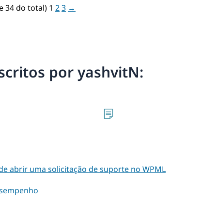
e 34 do total)
1
2
3
→
scritos por yashvitN:
s de abrir uma solicitação de suporte no WPML
esempenho