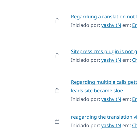
Regardung a ranslation not 
Iniciado por:
yashvitN
em:
E
Sitepress cms plugin is not g
Iniciado por:
yashvitN
em:
C
Regarding multiple calls get
leads site became sloe
Iniciado por:
yashvitN
em:
E
reagarding the translation vis
Iniciado por:
yashvitN
em:
C