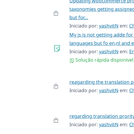
Updating woocommerce pro
taxonomies getting assigned
but for…
Iniciado por:
yashvitN
em:
C
My js is not getting adde for
languages but fo en,nl and e
Iniciado por:
yashvitN
em:
E
Solução rápida disponível
reagarding the translation 
Iniciado por:
yashvitN
em:
C
regarding translation prorit
Iniciado por:
yashvitN
em:
C