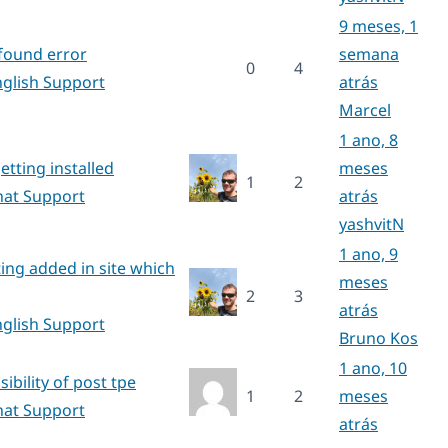
9 meses, 1
found error
semana
0
4
nglish Support
atrás
Marcel
1 ano, 8
etting installed
meses
1
2
hat Support
atrás
yashvitN
1 ano, 9
ting added in site which
meses
2
3
atrás
nglish Support
Bruno Kos
1 ano, 10
ibility of post tpe
1
2
meses
hat Support
atrás