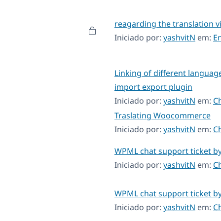
reagarding the translation vis
Iniciado por:
yashvitN
em:
E
Linking of different language
import export plugin
Iniciado por:
yashvitN
em:
C
Traslating Woocommerce
Iniciado por:
yashvitN
em:
C
WPML chat support ticket b
Iniciado por:
yashvitN
em:
C
WPML chat support ticket b
Iniciado por:
yashvitN
em:
C