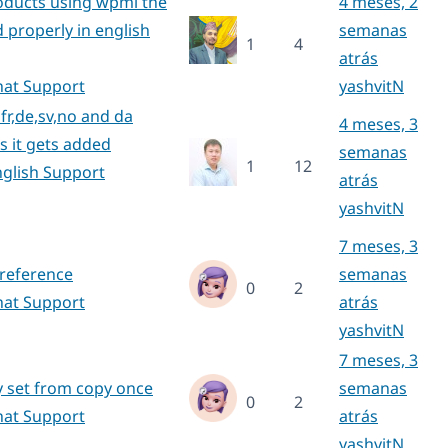
ducts using wpml the
4 meses, 2
 properly in english
semanas
1
4
atrás
hat Support
yashvitN
 fr,de,sv,no and da
4 meses, 3
s it gets added
semanas
1
12
nglish Support
atrás
yashvitN
7 meses, 3
preference
semanas
0
2
hat Support
atrás
yashvitN
7 meses, 3
y set from copy once
semanas
0
2
hat Support
atrás
yashvitN