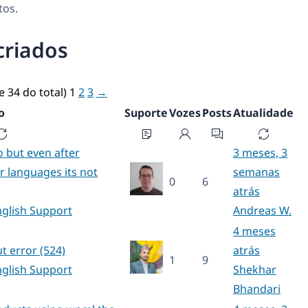
tos.
criados
e 34 do total)
1
2
3
→
o
Suporte
Vozes
Posts
Atualidade
o but even after
3 meses, 3
er languages its not
semanas
0
6
atrás
nglish Support
Andreas W.
4 meses
t error (524)
atrás
1
9
nglish Support
Shekhar
Bhandari