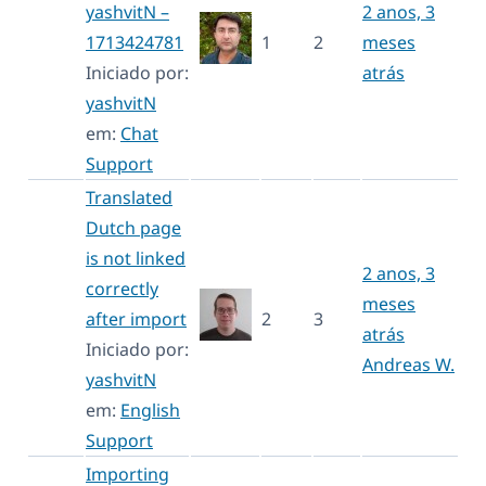
yashvitN –
2 anos, 3
1713424781
1
2
meses
Iniciado por:
atrás
yashvitN
em:
Chat
Support
Translated
Dutch page
is not linked
2 anos, 3
correctly
meses
after import
2
3
atrás
Iniciado por:
Andreas W.
yashvitN
em:
English
Support
Importing