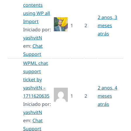
contents
using WP all
2 anos, 3
Import
1
2
meses
Iniciado por:
atrás
yashvitN
em:
Chat
Support
WPML chat
support
ticket by
yashvitN –
2 anos, 4
1711620635
1
2
meses
Iniciado por:
atrás
yashvitN
em:
Chat
Support