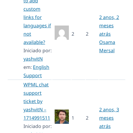
to add
custom
links for
2 anos, 2
languages if
meses
not
2
2
atrás
available?
Osama
Iniciado por:
Mersal
yashvitN
em:
English
Support
WPML chat
support
ticket by
yashvitN –
2 anos, 3
1714991511
1
2
meses
Iniciado por:
atrás