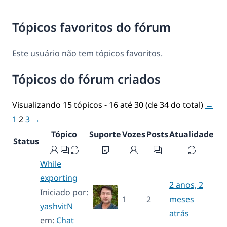
Tópicos favoritos do fórum
Este usuário não tem tópicos favoritos.
Tópicos do fórum criados
Visualizando 15 tópicos - 16 até 30 (de 34 do total)
←
1
2
3
→
Tópico
Suporte
Vozes
Posts
Atualidade
Status
While
exporting
2 anos, 2
Iniciado por:
1
2
meses
yashvitN
atrás
em:
Chat