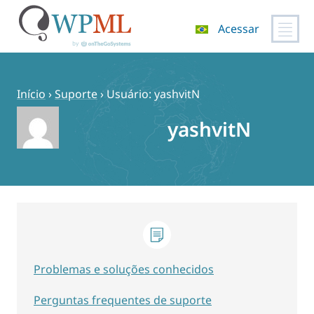
Acessar
Pular
para
o
Início
›
Suporte
›
Usuário: yashvitN
conteúdo
yashvitN
Problemas e soluções conhecidos
Perguntas frequentes de suporte