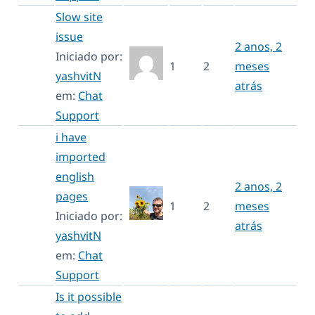
Slow site
issue
2 anos, 2
Iniciado por:
1
2
meses
yashvitN
atrás
em:
Chat
Support
i have
imported
english
2 anos, 2
pages
1
2
meses
Iniciado por:
atrás
yashvitN
em:
Chat
Support
Is it possible