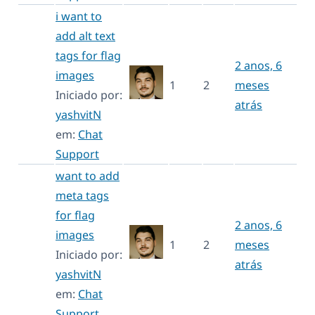
i want to
add alt text
tags for flag
2 anos, 6
images
1
2
meses
Iniciado por:
atrás
yashvitN
em:
Chat
Support
want to add
meta tags
for flag
2 anos, 6
images
1
2
meses
Iniciado por:
atrás
yashvitN
em:
Chat
Support