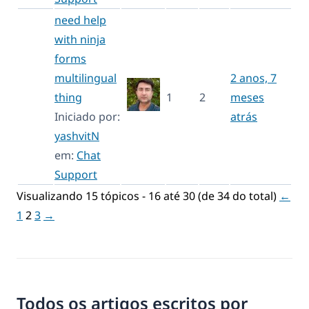
need help
with ninja
forms
multilingual
2 anos, 7
thing
1
2
meses
Iniciado por:
atrás
yashvitN
em:
Chat
Support
Visualizando 15 tópicos - 16 até 30 (de 34 do total)
←
1
2
3
→
Todos os artigos escritos por