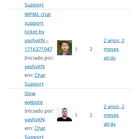
Support
WPML chat
support
ticket by
yashvitN –
2 anos, 2
1716371947
1
2
meses
Iniciado por:
atrás
yashvitN
em:
Chat
Support
Slow
website
2 anos, 2
Iniciado por:
1
2
meses
yashvitN
atrás
em:
Chat
Support