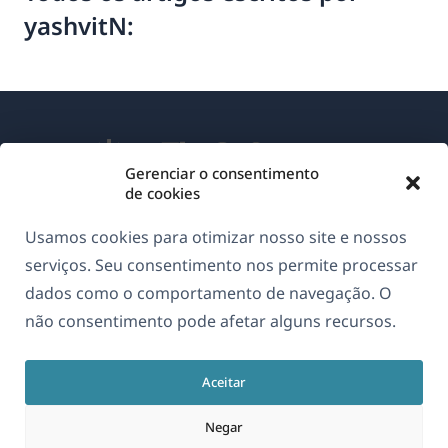
yashvitN:
Gerenciar o consentimento
de cookies
Sobre o WPML
Usamos cookies para otimizar nosso site e nossos
GDPR & Política de Privacidade
serviços. Seu consentimento nos permite processar
dados como o comportamento de navegação. O
(abre
Junte-se à nossa equipe
não consentimento pode afetar alguns recursos.
em
(abre
(abre
(abre
uma
em
em
em
nova
Aceitar
uma
uma
uma
Português
janela)
nova
nova
nova
Negar
janela)
janela)
janela)