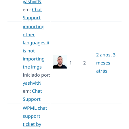
yashvitN
em:
Chat
Support
importing
other
languages ii
is not
2 anos, 3
importing
1
2
meses
the imgs
atrás
Iniciado por:
yashvitN
em:
Chat
Support
WPML chat
support
ticket by