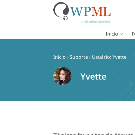
Início
F
Pular
para
o
Início
›
Suporte
›
Usuário: Yvette
conteúdo
Yvette