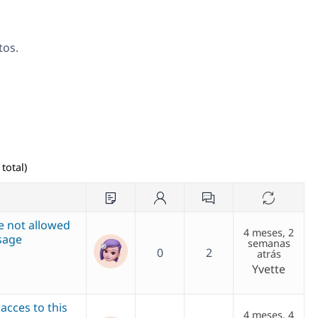
tos.
total)
re not allowed
4 meses, 2
sage
semanas
0
2
atrás
Yvette
acces to this
4 meses, 4