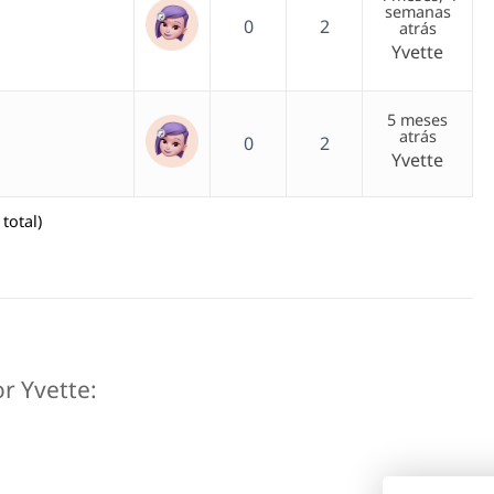
semanas
0
2
atrás
Yvette
5 meses
atrás
0
2
Yvette
total)
or Yvette: